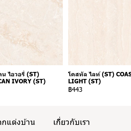
น ไอวอรี่ (ST)
โคสทัล ไลท์ (ST) COA
AN IVORY (ST)
LIGHT (ST)
3
฿443
ตกแต่งบ้าน
เกี่ยวกับเรา