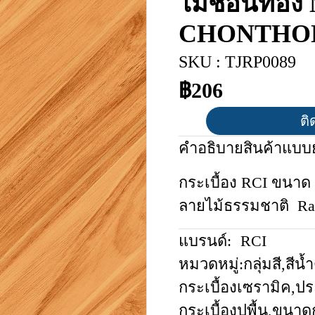
ไม้ช้อนทอง
CHONTHO
SKU : TJRP0089
฿206
ติ
คำอธิบายสินค้าแบบย
กระเบื้อง RCI ขนาด 4
ลายไม้ธรรมชาติ Ra
แบรนด์:
RCI
หมวดหมู่:
กลุ่มสี
,
สีน้
กระเบื้องเซรามิค
,
ปร
กระเบื้องปูพื้น
,
ขนาดก