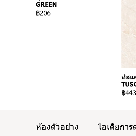
GREEN
฿206
ทัสแค
TUSC
฿44
ห้องตัวอย่าง
ไอเดียการ