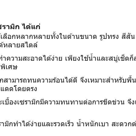
รามิก ได้แก่
้เลือกหลากหลายทั้งในด้านขนาด รูปทรง สีส
ด้หลายสไตล์
กทำความสะอาดได้ง่าย เพียงใช้น้ำและสบู่เช็ดก
ดพิเศษ
ิกสามารถทนความร้อนได้ดี จึงเหมาะสำหรับพื้นท
บแสงแดดโดยตรง
ะเบื้องเซรามิกมีความทนทานต่อการขีดข่วน จึงเห
เซรามิกทำได้ง่ายและรวดเร็ว น้ำหนักเบา สะดว