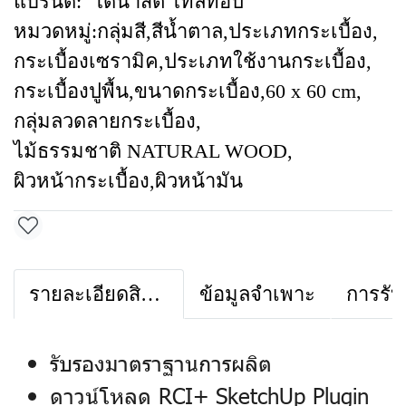
แบรนด์:
ไดนาสตี้ ไทล์ท้อป
หมวดหมู่:
กลุ่มสี
,
สีน้ำตาล
,
ประเภทกระเบื้อง
,
กระเบื้องเซรามิค
,
ประเภทใช้งานกระเบื้อง
,
กระเบื้องปูพื้น
,
ขนาดกระเบื้อง
,
60 x 60 cm
,
กลุ่มลวดลายกระเบื้อง
,
ไม้ธรรมชาติ NATURAL WOOD
,
ผิวหน้ากระเบื้อง
,
ผิวหน้ามัน
รายละเอียดสินค้า
ข้อมูลจำเพาะ
การรับ
รับรองมาตราฐานการผลิต
ดาวน์โหลด RCI+ SketchUp Plugin