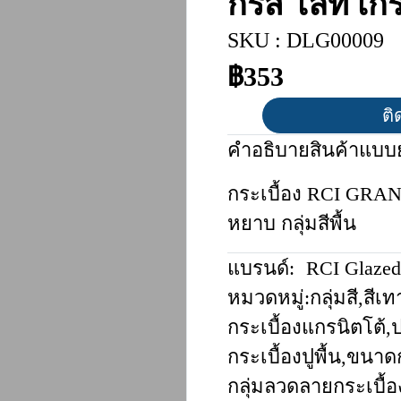
กรีส ไลท์ เก
SKU : DLG00009
฿353
ติ
คำอธิบายสินค้าแบบย
กระเบื้อง RCI GRAN
หยาบ กลุ่มสีพื้น
แบรนด์:
RCI Glazed
หมวดหมู่:
กลุ่มสี
,
สีเท
กระเบื้องแกรนิตโต้
,
ป
กระเบื้องปูพื้น
,
ขนาดก
กลุ่มลวดลายกระเบื้อ