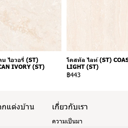
น ไอวอรี่ (ST)
โคสทัล ไลท์ (ST) COA
AN IVORY (ST)
LIGHT (ST)
3
฿443
ตกแต่งบ้าน
เกี่ยวกับเรา
ความเป็นมา