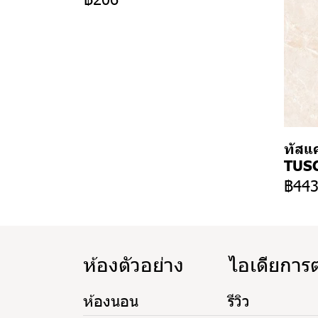
ทัสแค
TUSC
฿44
ห้องตัวอย่าง
ไอเดียการ
ห้องนอน
รีวิว