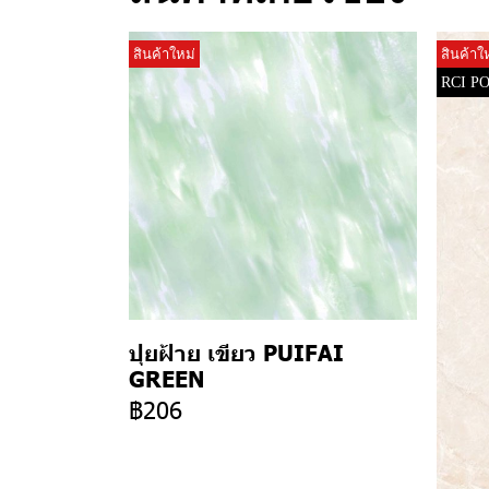
สินค้าใหม่
สินค้าใ
RCI P
ปุยฝ้าย เขียว PUIFAI
GREEN
฿206