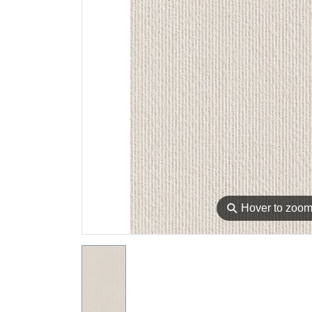
⚲
Hover to zoo