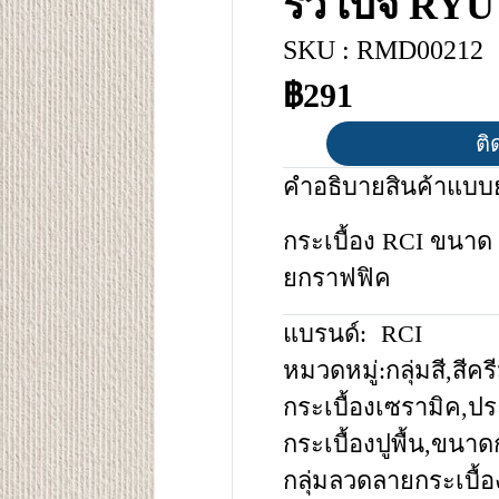
ริว เบจ RY
SKU : RMD00212
฿291
ติ
คำอธิบายสินค้าแบบย
กระเบื้อง RCI ขนาด 
ยกราฟฟิค
แบรนด์:
RCI
หมวดหมู่:
กลุ่มสี
,
สีคร
กระเบื้องเซรามิค
,
ปร
กระเบื้องปูพื้น
,
ขนาดก
กลุ่มลวดลายกระเบื้อ