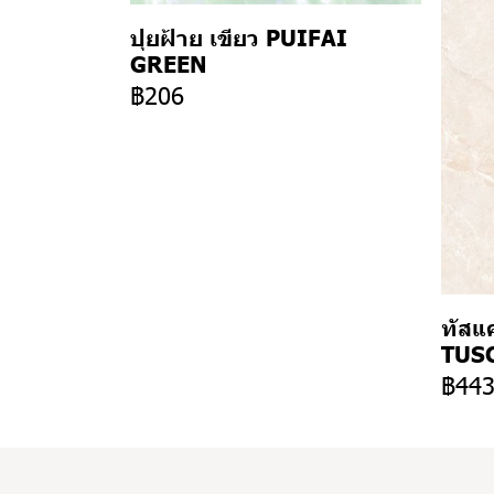
ปุยฝ้าย เขียว PUIFAI
GREEN
฿206
ทัสแค
TUSC
฿44