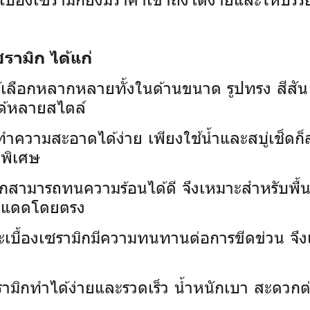
รามิก ได้แก่
้เลือกหลากหลายทั้งในด้านขนาด รูปทรง สีส
ด้หลายสไตล์
กทำความสะอาดได้ง่าย เพียงใช้น้ำและสบู่เช็ดก
ดพิเศษ
ิกสามารถทนความร้อนได้ดี จึงเหมาะสำหรับพื้นท
บแสงแดดโดยตรง
ะเบื้องเซรามิกมีความทนทานต่อการขีดข่วน จึงเห
เซรามิกทำได้ง่ายและรวดเร็ว น้ำหนักเบา สะดว