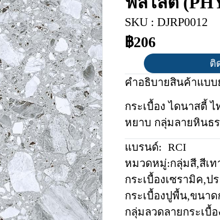
ฟิลไลต์ (P
SKU : DJRP0012
฿206
ติ
คำอธิบายสินค้าแบบย
กระเบื้อง ไดนาสตี้ 
หยาบ กลุ่มลายหินธ
แบรนด์:
RCI
หมวดหมู่:
กลุ่มสี
,
สีเท
กระเบื้องเซรามิค
,
ปร
กระเบื้องปูพื้น
,
ขนาดก
กลุ่มลวดลายกระเบื้อ