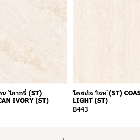
น ไอวอรี่ (ST)
โคสทัล ไลท์ (ST) COA
AN IVORY (ST)
LIGHT (ST)
3
฿443