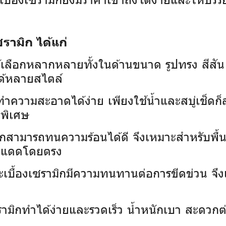
รามิก ได้แก่
้เลือกหลากหลายทั้งในด้านขนาด รูปทรง สีส
ด้หลายสไตล์
กทำความสะอาดได้ง่าย เพียงใช้น้ำและสบู่เช็ดก
ดพิเศษ
ิกสามารถทนความร้อนได้ดี จึงเหมาะสำหรับพื้นท
บแสงแดดโดยตรง
ะเบื้องเซรามิกมีความทนทานต่อการขีดข่วน จึงเห
เซรามิกทำได้ง่ายและรวดเร็ว น้ำหนักเบา สะดว