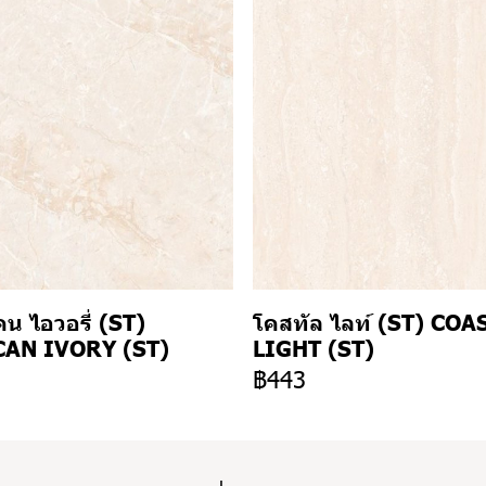
น ไอวอรี่ (ST)
โคสทัล ไลท์ (ST) COA
AN IVORY (ST)
LIGHT (ST)
3
฿443