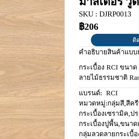
มาสเตอร์ ว
SKU : DJRP0013
฿206
ติ
คำอธิบายสินค้าแบบย
กระเบื้อง RCI ขนาด 
ลายไม้ธรรมชาติ Ra
แบรนด์:
RCI
หมวดหมู่:
กลุ่มสี
,
สีคร
กระเบื้องเซรามิค
,
ปร
กระเบื้องปูพื้น
,
ขนาดก
กลุ่มลวดลายกระเบื้อ