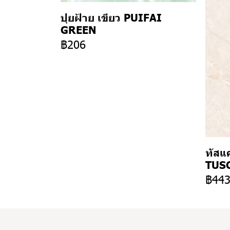
ปุยฝ้าย เขียว PUIFAI
GREEN
฿206
ทัสแค
TUSC
฿44