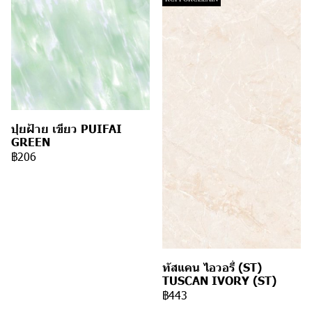
ปุยฝ้าย เขียว PUIFAI
GREEN
฿206
ทัสแคน ไอวอรี่ (ST)
TUSCAN IVORY (ST)
฿443