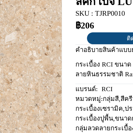
ลัคกี้ เบจ
SKU : TJRP0010
฿206
ติ
คำอธิบายสินค้าแบบย
กระเบื้อง RCI ขนาด 
ลายหินธรรมชาติ Ra
แบรนด์:
RCI
หมวดหมู่:
กลุ่มสี
,
สีคร
กระเบื้องเซรามิค
,
ปร
กระเบื้องปูพื้น
,
ขนาดก
กลุ่มลวดลายกระเบื้อ