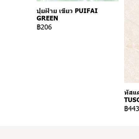
ปุยฝ้าย เขียว PUIFAI
GREEN
฿206
ทัสแค
TUSC
฿44