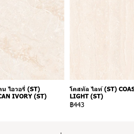
น ไอวอรี่ (ST)
โคสทัล ไลท์ (ST) COA
AN IVORY (ST)
LIGHT (ST)
3
฿443