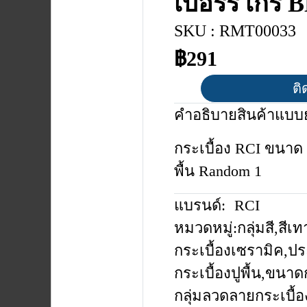
เบอร์รี่ เก
SKU : RMT00033
฿291
ติ
คำอธิบายสินค้าแบบย
กระเบื้อง RCI ขนาด 
พื้น Random 1
แบรนด์:
RCI
หมวดหมู่:
กลุ่มสี
,
สีเท
กระเบื้องเซรามิค
,
ปร
กระเบื้องปูพื้น
,
ขนาดก
กลุ่มลวดลายกระเบื้อ