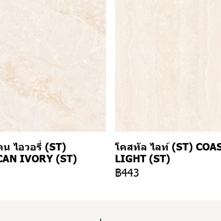
น ไอวอรี่ (ST)
โคสทัล ไลท์ (ST) COA
AN IVORY (ST)
LIGHT (ST)
3
฿443