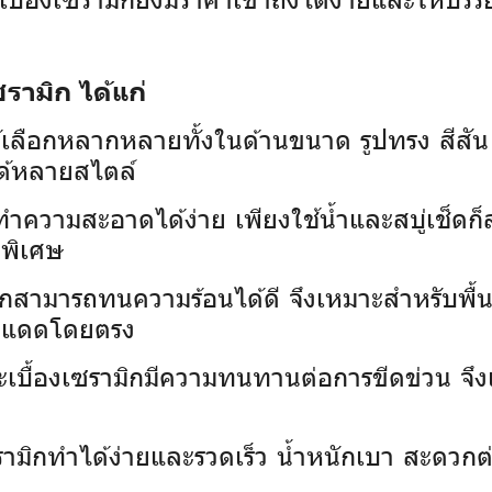
รามิก ได้แก่
้เลือกหลากหลายทั้งในด้านขนาด รูปทรง สีส
ด้หลายสไตล์
กทำความสะอาดได้ง่าย เพียงใช้น้ำและสบู่เช็ดก
ดพิเศษ
ิกสามารถทนความร้อนได้ดี จึงเหมาะสำหรับพื้นท
บแสงแดดโดยตรง
ะเบื้องเซรามิกมีความทนทานต่อการขีดข่วน จึงเห
เซรามิกทำได้ง่ายและรวดเร็ว น้ำหนักเบา สะดว