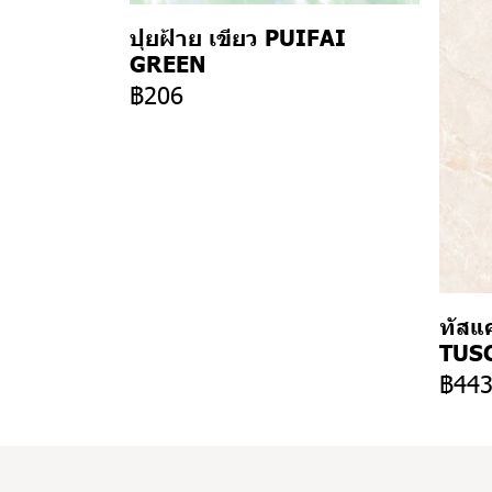
ปุยฝ้าย เขียว PUIFAI
GREEN
฿206
ทัสแค
TUSC
฿44