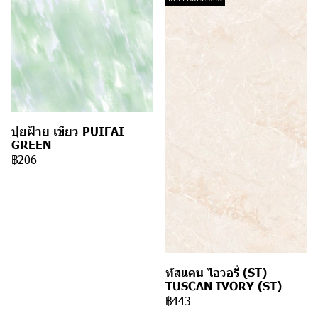
ปุยฝ้าย เขียว PUIFAI
GREEN
฿206
ทัสแคน ไอวอรี่ (ST)
TUSCAN IVORY (ST)
฿443