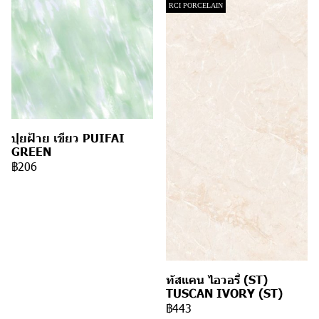
RCI PORCELAIN
ปุยฝ้าย เขียว PUIFAI
GREEN
฿206
ทัสแคน ไอวอรี่ (ST)
TUSCAN IVORY (ST)
฿443