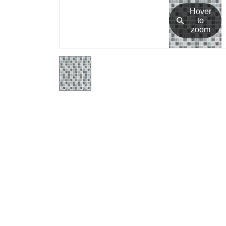
Hover
⚲
to
zoom