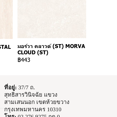
มอร์วา คลาวด์ (ST) MORVA
STAL
CLOUD (ST)
฿443
ที่อยู่:
37/7 ถ.
สุทธิสารวินิจฉัย แขวง
สามเสนนอก เขตห้วยขวาง
กรุงเทพมหานคร 10310
โทร:
02 276 9275 กด 0