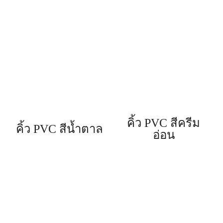
คิ้ว PVC สีครีม
คิ้ว PVC สีน้ำตาล
อ่อน