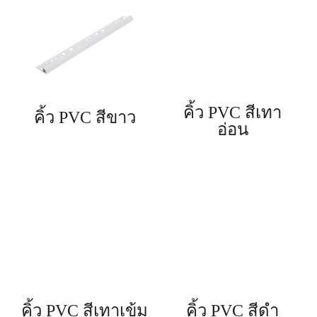
คิ้ว PVC สีเทา
คิ้ว PVC สีขาว
อ่อน
คิ้ว PVC สีเทาเข้ม
คิ้ว PVC สีดำ