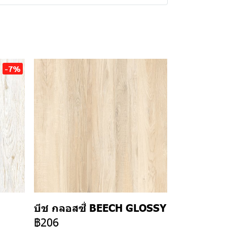
-7%
บีช กลอสซี่ BEECH GLOSSY
฿206