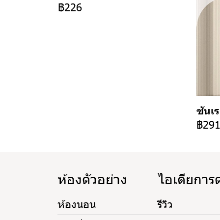
฿226
ซันเ
฿29
ห้องตัวอย่าง
ไอเดียการ
ห้องนอน
รีวิว