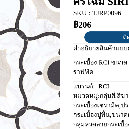
ศิริโฉม SI
SKU : TJRP0096
฿206
ติ
คำอธิบายสินค้าแบบย
กระเบื้อง RCI ขนาด 
ราฟฟิค
แบรนด์:
RCI
หมวดหมู่:
กลุ่มสี
,
สีขา
กระเบื้องเซรามิค
,
ปร
กระเบื้องปูพื้น
,
ขนาดก
กลุ่มลวดลายกระเบื้อ