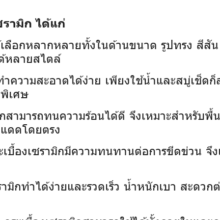
รามิก ได้แก่
้เลือกหลากหลายทั้งในด้านขนาด รูปทรง สีส
ด้หลายสไตล์
กทำความสะอาดได้ง่าย เพียงใช้น้ำและสบู่เช็ดก
ดพิเศษ
ิกสามารถทนความร้อนได้ดี จึงเหมาะสำหรับพื้นท
บแสงแดดโดยตรง
ะเบื้องเซรามิกมีความทนทานต่อการขีดข่วน จึงเห
เซรามิกทำได้ง่ายและรวดเร็ว น้ำหนักเบา สะดว