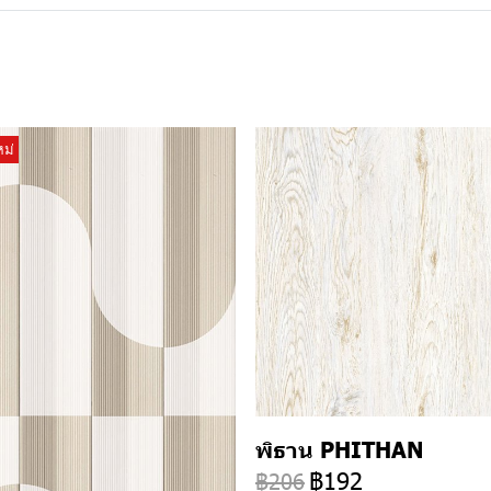
หม่
พิธาน PHITHAN
฿192
฿206