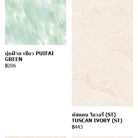
ปุยฝ้าย เขียว PUIFAI
GREEN
฿206
ทัสแคน ไอวอรี่ (ST)
TUSCAN IVORY (ST)
฿443