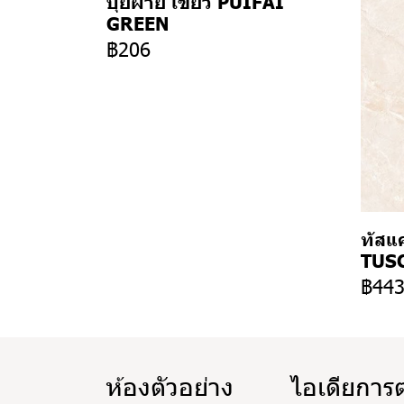
ปุยฝ้าย เขียว PUIFAI
GREEN
฿206
ทัสแค
TUSC
฿44
ห้องตัวอย่าง
ไอเดียการ