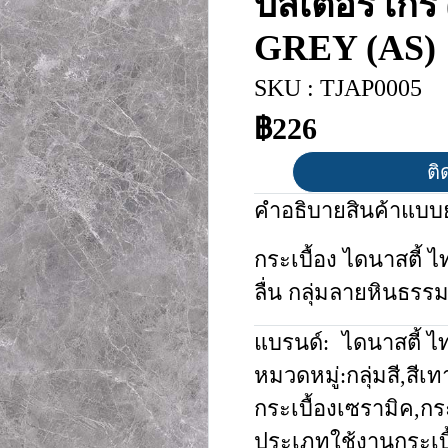
บัสเตอร์ เก
GREY (AS)
SKU : TJAP0005
฿226
ติ
คำอธิบายสินค้าแบบย
กระเบื้อง ไดนาสตี้ ไ
ลื่น กลุ่มลายหินธรร
แบรนด์:
ไดนาสตี้ ไ
หมวดหมู่:
กลุ่มสี
,
สีเท
กระเบื้องเซรามิค
,
กร
ประเภทใช้งานกระเบื