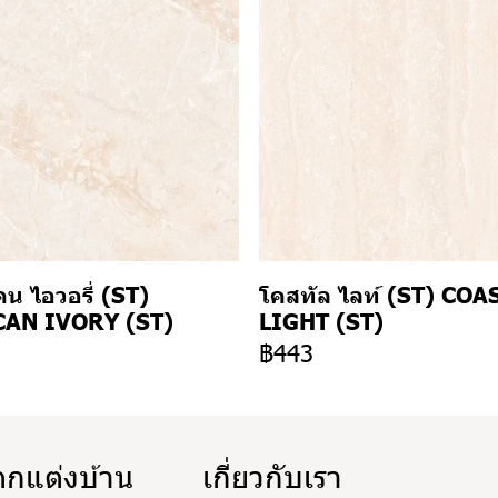
น ไอวอรี่ (ST)
โคสทัล ไลท์ (ST) COA
AN IVORY (ST)
LIGHT (ST)
3
฿443
ตกแต่งบ้าน
เกี่ยวกับเรา