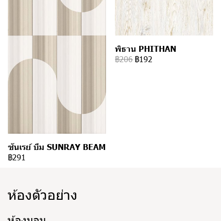
พิธาน PHITHAN
฿206
฿192
ซันเรย์ บีม SUNRAY BEAM
฿291
ห้องตัวอย่าง
ห้องนอน