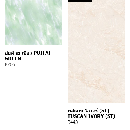
ปุยฝ้าย เขียว PUIFAI
GREEN
฿206
ทัสแคน ไอวอรี่ (ST)
TUSCAN IVORY (ST)
฿443