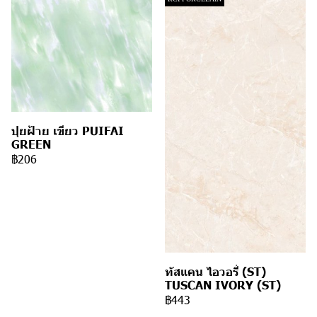
ปุยฝ้าย เขียว PUIFAI
GREEN
฿206
ทัสแคน ไอวอรี่ (ST)
TUSCAN IVORY (ST)
฿443