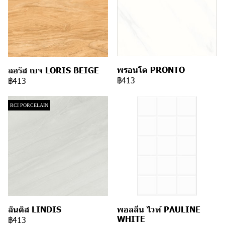
พรอนโต PRONTO
ลอริส เบจ LORIS BEIGE
฿413
฿413
RCI PORCELAIN
ลินดิส LINDIS
พอลลีน ไวท์ PAULINE
WHITE
฿413