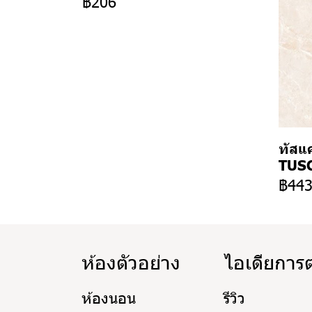
฿206
ทัสแค
TUSC
฿44
ห้องตัวอย่าง
ไอเดียการ
ห้องนอน
รีวิว