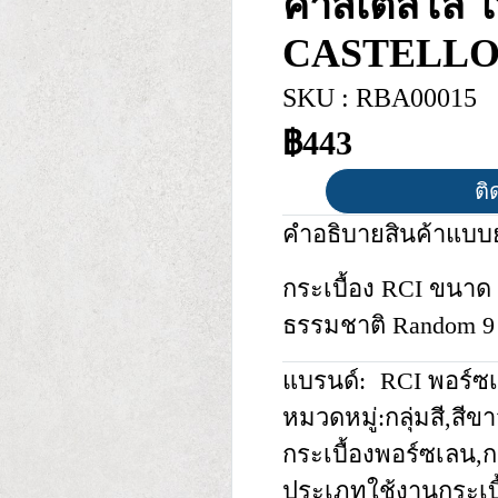
คาสเตลโล่ ไ
CASTELLO 
SKU : RBA00015
฿443
ติ
คำอธิบายสินค้าแบบย
กระเบื้อง RCI ขนาด 6
ธรรมชาติ Random 9
แบรนด์:
RCI พอร์ซ
หมวดหมู่:
กลุ่มสี
,
สีขา
กระเบื้องพอร์ซเลน
,
ก
ประเภทใช้งานกระเบื