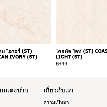
น ไอวอรี่ (ST)
โคสทัล ไลท์ (ST) COA
AN IVORY (ST)
LIGHT (ST)
3
฿443
ตกแต่งบ้าน
เกี่ยวกับเรา
ความเป็นมา