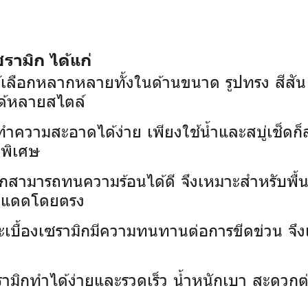
รามิก ได้แก่
้เลือกหลากหลายทั้งในด้านขนาด รูปทรง สีส
ด้หลายสไตล์
กทำความสะอาดได้ง่าย เพียงใช้น้ำและสบู่เช็ดก
ดพิเศษ
ิกสามารถทนความร้อนได้ดี จึงเหมาะสำหรับพื้นท
บแสงแดดโดยตรง
ะเบื้องเซรามิกมีความทนทานต่อการขีดข่วน จึงเห
เซรามิกทำได้ง่ายและรวดเร็ว น้ำหนักเบา สะดว