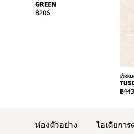
GREEN
฿206
ทัสแค
TUSC
฿44
ห้องตัวอย่าง
ไอเดียการ