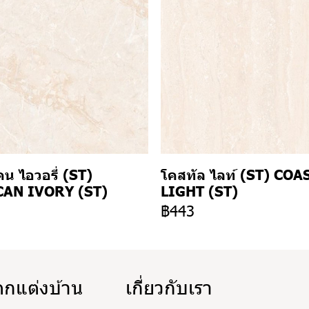
น ไอวอรี่ (ST)
โคสทัล ไลท์ (ST) COA
AN IVORY (ST)
LIGHT (ST)
3
฿443
ตกแต่งบ้าน
เกี่ยวกับเรา