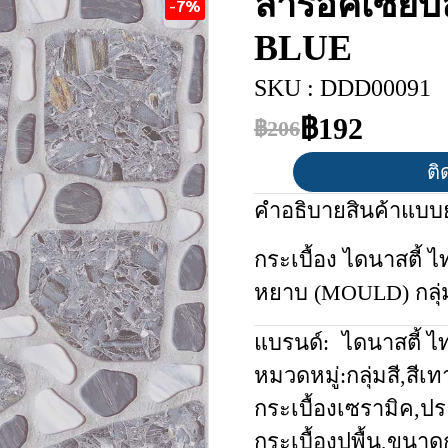
ลาร็อคเซีย
-7%
BLUE
SKU : DDD00091
฿192
฿206
ติ
คำอธิบายสินค้าแบบย
กระเบื้อง ไดนาสตี้ 
หยาบ (MOULD) กลุ่
แบรนด์:
ไดนาสตี้ ไ
หมวดหมู่:
กลุ่มสี
,
สีเท
กระเบื้องเซรามิค
,
ปร
กระเบื้องปูพื้น
,
ขนาดก