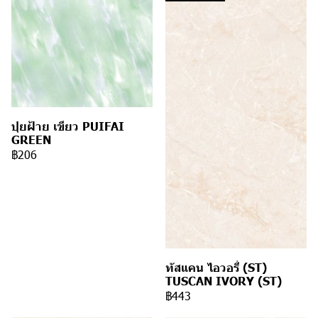
ปุยฝ้าย เขียว PUIFAI
GREEN
฿206
ทัสแคน ไอวอรี่ (ST)
TUSCAN IVORY (ST)
฿443