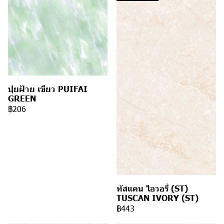
ปุยฝ้าย เขียว PUIFAI
GREEN
฿206
ทัสแคน ไอวอรี่ (ST)
TUSCAN IVORY (ST)
฿443