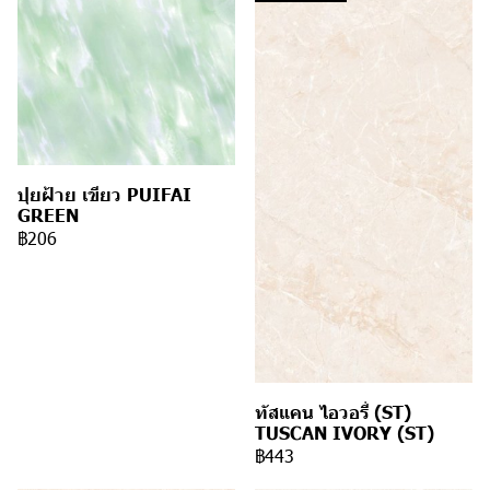
ปุยฝ้าย เขียว PUIFAI
GREEN
฿206
ทัสแคน ไอวอรี่ (ST)
TUSCAN IVORY (ST)
฿443