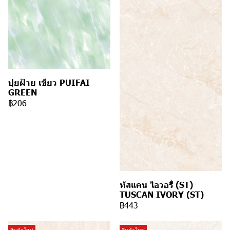
ปุยฝ้าย เขียว PUIFAI
GREEN
฿206
ทัสแคน ไอวอรี่ (ST)
TUSCAN IVORY (ST)
฿443