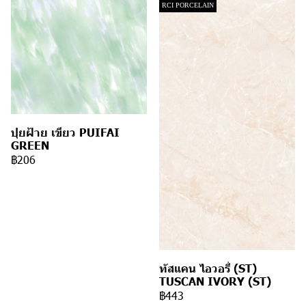
RCI PORCELAIN
ปุยฝ้าย เขียว PUIFAI
GREEN
฿206
ทัสแคน ไอวอรี่ (ST)
TUSCAN IVORY (ST)
฿443