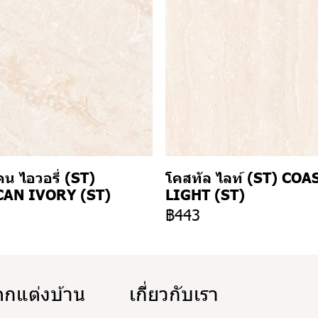
น ไอวอรี่ (ST)
โคสทัล ไลท์ (ST) COA
AN IVORY (ST)
LIGHT (ST)
3
฿443
ตกแต่งบ้าน
เกี่ยวกับเรา