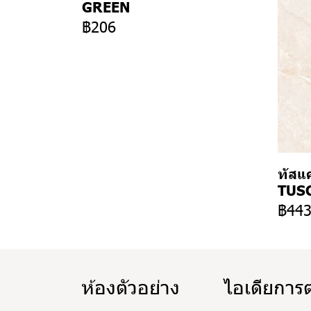
GREEN
฿206
ทัสแค
TUSC
฿44
ห้องตัวอย่าง
ไอเดียการ