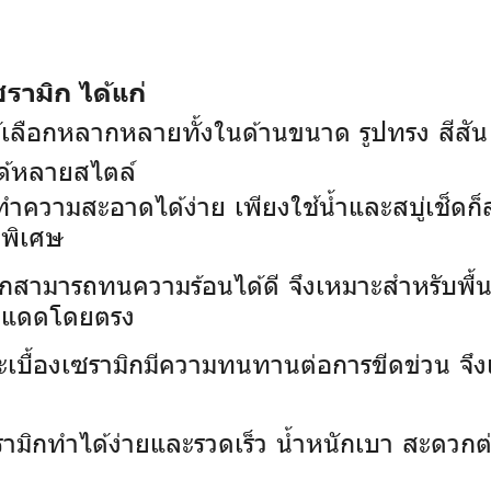
รามิก ได้แก่
้เลือกหลากหลายทั้งในด้านขนาด รูปทรง สีส
ด้หลายสไตล์
กทำความสะอาดได้ง่าย เพียงใช้น้ำและสบู่เช็ดก
ดพิเศษ
ิกสามารถทนความร้อนได้ดี จึงเหมาะสำหรับพื้นท
บแสงแดดโดยตรง
ะเบื้องเซรามิกมีความทนทานต่อการขีดข่วน จึงเห
เซรามิกทำได้ง่ายและรวดเร็ว น้ำหนักเบา สะดว