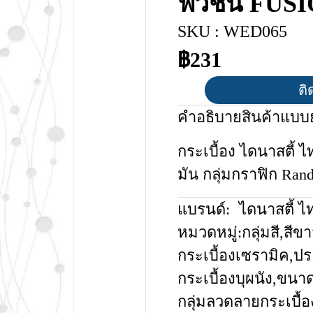
ฟิวชั่น FUS
SKU : WED065
฿231
ติ
คำอธิบายสินค้าแบบย
กระเบื้อง ไดนาสตี้ 
มัน กลุ่มกราฟิก Ran
แบรนด์:
ไดนาสตี้ ไ
หมวดหมู่:
กลุ่มสี
,
สีขา
กระเบื้องเซรามิค
,
ปร
กระเบื้องบุผนัง
,
ขนาด
กลุ่มลวดลายกระเบื้อ