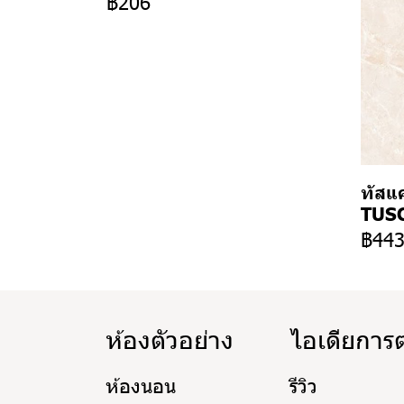
฿206
ทัสแค
TUSC
฿44
ห้องตัวอย่าง
ไอเดียการ
ห้องนอน
รีวิว