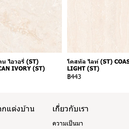
น ไอวอรี่ (ST)
โคสทัล ไลท์ (ST) COA
AN IVORY (ST)
LIGHT (ST)
3
฿443
ตกแต่งบ้าน
เกี่ยวกับเรา
ความเป็นมา