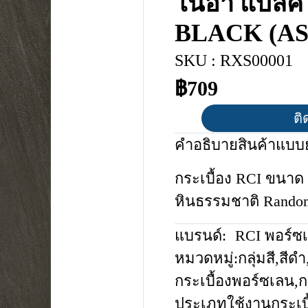
โนอา แบล็ค
BLACK (AS
SKU : RXS00001
฿709
ติ
คำอธิบายสินค้าแบบย
กระเบื้อง RCI ขนาด 6
หินธรรมชาติ Rando
แบรนด์:
RCI พอร์ซ
หมวดหมู่:
กลุ่มสี
,
สีดำ
กระเบื้องพอร์ซเลน
,
ก
ประเภทใช้งานกระเบื